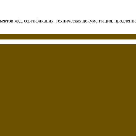
бъектов ж/д, сертификация, техническая документация, продлени
вижного состава
ции