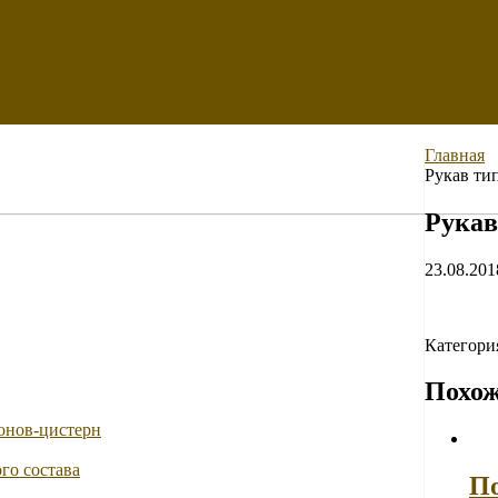
Главная
Рукав ти
Рукав
23.08.201
Категори
Похож
онов-цистерн
го состава
По