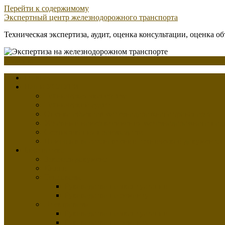
Перейти к содержимому
Экспертный центр железнодорожного транспорта
Техническая экспертиза, аудит, оценка консультации, оценка о
Меню
Главная
Наши УСЛУГИ
Техническая экспертиза
Технический аудит
Оценка объектов железнодорожного транспорта
Условный номер клеймения железнодорожного под
Сертификация производства
Помощь в восстановлении технической документа
Библиотека
Заказать документ
Книги
Тепловозы
Руководство по эксплуатации
Руководство по ремонту
Электровозы
Руководство по эксплуатации
Руководство по ремонту