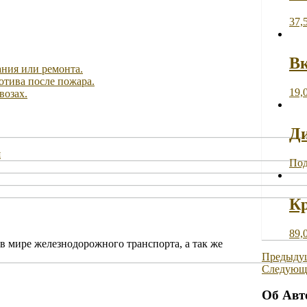
37,
Вк
ания или ремонта.
отива после пожара.
19,
возах.
Ди
Под
Кр
89,
в мире железнодорожного транспорта, а так же
Предыдущ
Следующа
Об Авт