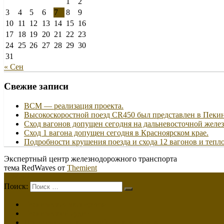
1
2
3
4
5
6
7
8
9
10
11
12
13
14
15
16
17
18
19
20
21
22
23
24
25
26
27
28
29
30
31
« Сен
Свежие записи
ВСМ — реализация проекта.
Высокоскоростной поезд CR450 был представлен в Пеки
Сход вагонов допущен сегодня на дальневосточной желез
Сход 1 вагона допущен сегодня в Красноярском крае.
Подробности крушения поезда и схода 12 вагонов и тепло
Экспертный центр железнодорожного транспорта
тема RedWaves от
Themient
Меню
Поиск:
Техническая экспертиза
Технический аудит
Продление срока службы локомотивов