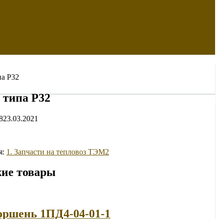
па Р32
 типа Р32
8
23.03.2021
я:
1. Запчасти на тепловоз ТЭМ2
ие товары
ршень 1ПД4-04-01-1