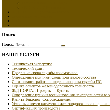
Распоряжения ОАО «РЖД»
«РОСЖЕЛДОР» приказы
Ж/Д ПОРТАЛ Продать — Купить
Техническая экспертиза
О Нас
Вакансии
Поиск
Поиск:
НАШИ УСЛУГИ
Техническая экспертиза
Технический аудит
Продление срока службы локомотивов
Определение причины схода подвижного состава
Согласование работ по продлению срока службы ПС
Оценка объектов железнодорожного транспорта
Ж/Д ПОРТАЛ Продать — Купить
Определение причин возникновения неисправностей ваг
Купить Тепловоз. Сопровождение.
Условный номер клеймения железнодорожного подвижно
Сертификация производства