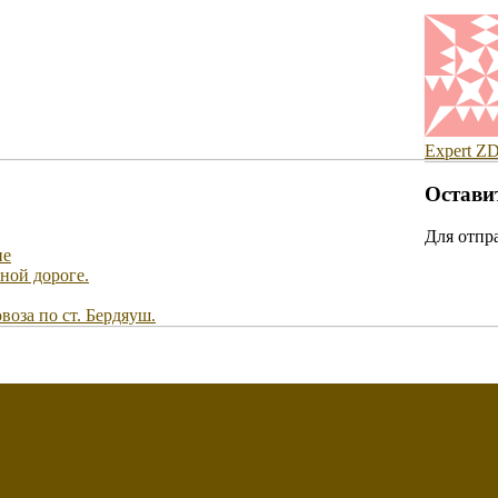
Expert Z
Остави
Для отпр
не
ной дороге.
воза по ст. Бердяуш.