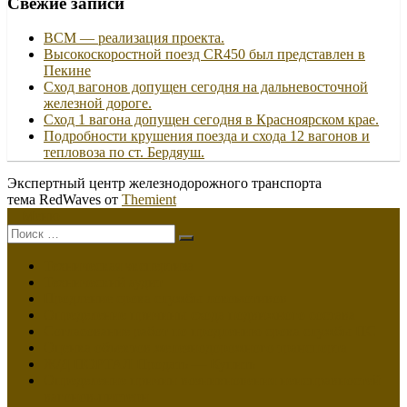
Свежие записи
ВСМ — реализация проекта.
Высокоскоростной поезд CR450 был представлен в
Пекине
Сход вагонов допущен сегодня на дальневосточной
железной дороге.
Сход 1 вагона допущен сегодня в Красноярском крае.
Подробности крушения поезда и схода 12 вагонов и
тепловоза по ст. Бердяуш.
Экспертный центр железнодорожного транспорта
тема RedWaves от
Themient
Меню
Поиск:
Техническая экспертиза
Технический аудит
Продление срока службы локомотивов
Определение причины схода подвижного состава
Согласование работ по продлению срока службы ПС
Оценка объектов железнодорожного транспорта
Ж/Д ПОРТАЛ Продать — Купить
Определение причин возникновения неисправностей
вагонов-цистерн