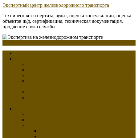
Перейти
Экспертный центр железнодорожного транспорта
к
Техническая экспертиза, аудит, оценка консультации, оценка
содержимому
объектов ж/д, сертификация, техническая документация,
продление срока службы
Меню
Главная
Наши УСЛУГИ
Техническая экспертиза
Технический аудит
Оценка объектов железнодорожного транспорта
Условный номер клеймения железнодорожного
подвижного состава
Сертификация производства
Помощь в восстановлении технической
документации
Библиотека
Заказать документ
Книги
Тепловозы
Руководство по эксплуатации
Руководство по ремонту