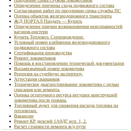
Продление срока службы локомотивов
Определение причины схода подвижного состава
Согласование работ по продлению срока службы ПС
Оценка объектов железнодорожного транспорта
Ж/Д ПОРТАЛ Продать — Купить
Определение причин возникновения неисправностей
вагонов-цистерн
Купить Тепловоз. Сопровождение.
Условный номер клеймения железнодорожного
подвижного состава
Сертификация производства
Ремонт локомотивов
Помощь в восстановлении технической документации
Восьмизначный номер локомотива
Рецензия на судебную экспертизу.
Аттестация сварщиков
Техническое диагностирование локомотива с целью
списания или ремонта.
Оценка остаточного ресурса несущих конструкций
локомотива после пожара.
Топливный аудит для снижения расхода топлива на
тепловозах.
Вакансии
Ремонт КР дизелей 1А9ДГ исп. 1, 2.
Расчет стоимости ремонта ж/д пути