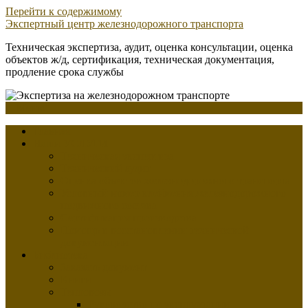
Перейти к содержимому
Экспертный центр железнодорожного транспорта
Техническая экспертиза, аудит, оценка консультации, оценка
объектов ж/д, сертификация, техническая документация,
продление срока службы
Меню
Главная
Наши УСЛУГИ
Техническая экспертиза
Технический аудит
Оценка объектов железнодорожного транспорта
Условный номер клеймения железнодорожного
подвижного состава
Сертификация производства
Помощь в восстановлении технической
документации
Библиотека
Заказать документ
Книги
Тепловозы
Руководство по эксплуатации