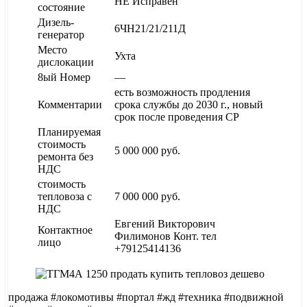
НЕ Исправен
состояние
Дизель-
6ЧН21/21/211Д
генератор
Место
Ухта
дислокации
8ый Номер
—
есть возможность продления
Комментарии
срока службы до 2030 г., новый
срок после проведения СР
Планируемая
стоимость
5 000 000 руб.
ремонта без
НДС
стоимость
тепловоза с
7 000 000 руб.
НДС
Евгений Викторович
Контактное
Филимонов Конт. тел
лицо
+79125414136
продажа #локомотивы #портал #жд #техника #подвижной