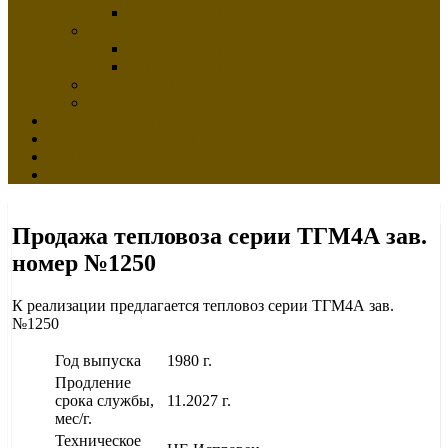
Руководство по ремонту
Электровозы
Руководство по эксплуатации
Руководство по ремонту
Распоряжения ОАО «РЖД»
«РОСЖЕЛДОР» приказы
Ж/Д ПОРТАЛ Продать — Купить
Техническая экспертиза
О Нас
Вакансии
Продажа тепловоза серии ТГМ4А зав.
номер №1250
К реализации предлагается тепловоз серии ТГМ4А зав.
№1250
Год выпуска
1980 г.
Продление
срока службы,
11.2027 г.
мес/г.
Техническое