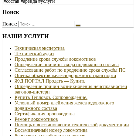
#состав #аренда #услуги
Поиск
Поиск:
НАШИ УСЛУГИ
Техническая экспертиза
Технический аудит
Продление срока службы локомотивов
Определение причины схода подвижного состава
Согласование работ по продлению срока службы ПС
Оценка объектов железнодорожного транспорта
Ж/Д ПОРТАЛ Продать — Купить
Определение причин возникновения неисправностей
вагонов-цистерн
Купить Тепловоз. Сопровождение.
Условный номер клеймения железнодорожного
подвижного состава
Сертификация производства
Ремонт локомотивов
Помощь в восстановлении технической документации
Восьмизначный номер локомотива
Рецензия на судебную экспертизу.