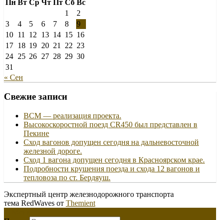
Пн
Вт
Ср
Чт
Пт
Сб
Вс
1
2
3
4
5
6
7
8
9
10
11
12
13
14
15
16
17
18
19
20
21
22
23
24
25
26
27
28
29
30
31
« Сен
Свежие записи
ВСМ — реализация проекта.
Высокоскоростной поезд CR450 был представлен в
Пекине
Сход вагонов допущен сегодня на дальневосточной
железной дороге.
Сход 1 вагона допущен сегодня в Красноярском крае.
Подробности крушения поезда и схода 12 вагонов и
тепловоза по ст. Бердяуш.
Экспертный центр железнодорожного транспорта
тема RedWaves от
Themient
Меню