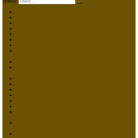
Поиск:
Техническая экспертиза
Технический аудит
Продление срока службы локомотивов
Определение причины схода подвижного состава
Согласование работ по продлению срока службы ПС
Оценка объектов железнодорожного транспорта
Ж/Д ПОРТАЛ Продать — Купить
Определение причин возникновения неисправностей
вагонов-цистерн
Купить Тепловоз. Сопровождение.
Условный номер клеймения железнодорожного
подвижного состава
Сертификация производства
Ремонт локомотивов
Помощь в восстановлении технической документации
Восьмизначный номер локомотива
Рецензия на судебную экспертизу.
Аттестация сварщиков
Техническое диагностирование локомотива с целью
списания или ремонта.
Оценка остаточного ресурса несущих конструкций
локомотива после пожара.
Топливный аудит для снижения расхода топлива на