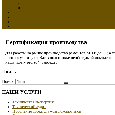
Распоряжения ОАО «РЖД»
«РОСЖЕЛДОР» приказы
Ж/Д ПОРТАЛ Продать — Купить
Техническая экспертиза
О Нас
Вакансии
Сертификация производства
Для работы на рынке производства ремонтов от ТР до КР, а
проконсультируют Вас в подготовке необходимой документац
нашу почту prorzd@yandex.ru
Поиск
Поиск:
НАШИ УСЛУГИ
Техническая экспертиза
Технический аудит
Продление срока службы локомотивов