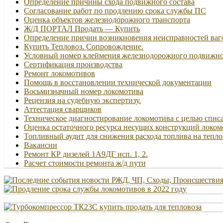
Определение причины схода подвижного состава
Согласование работ по продлению срока службы ПС
Оценка объектов железнодорожного транспорта
Ж/Д ПОРТАЛ Продать — Купить
Определение причин возникновения неисправностей ваг
Купить Тепловоз. Сопровождение.
Условный номер клеймения железнодорожного подвижно
Сертификация производства
Ремонт локомотивов
Помощь в восстановлении технической документации
Восьмизначный номер локомотива
Рецензия на судебную экспертизу.
Аттестация сварщиков
Техническое диагностирование локомотива с целью спис
Оценка остаточного ресурса несущих конструкций локом
Топливный аудит для снижения расхода топлива на тепло
Вакансии
Ремонт КР дизелей 1А9ДГ исп. 1, 2.
Расчет стоимости ремонта ж/д пути