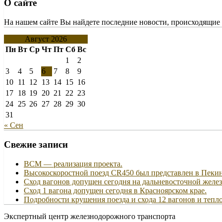
О сайте
На нашем сайте Вы найдете последние новости, происходящие 
Август 2026
Пн
Вт
Ср
Чт
Пт
Сб
Вс
1
2
3
4
5
6
7
8
9
10
11
12
13
14
15
16
17
18
19
20
21
22
23
24
25
26
27
28
29
30
31
« Сен
Свежие записи
ВСМ — реализация проекта.
Высокоскоростной поезд CR450 был представлен в Пеки
Сход вагонов допущен сегодня на дальневосточной желез
Сход 1 вагона допущен сегодня в Красноярском крае.
Подробности крушения поезда и схода 12 вагонов и тепло
Экспертный центр железнодорожного транспорта