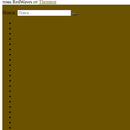
тема RedWaves от
Themient
Меню
Поиск:
Техническая экспертиза
Технический аудит
Продление срока службы локомотивов
Определение причины схода подвижного состава
Согласование работ по продлению срока службы ПС
Оценка объектов железнодорожного транспорта
Ж/Д ПОРТАЛ Продать — Купить
Определение причин возникновения неисправностей ваг
Купить Тепловоз. Сопровождение.
Условный номер клеймения железнодорожного подвижно
Сертификация производства
Ремонт локомотивов
Помощь в восстановлении технической документации
Восьмизначный номер локомотива
Рецензия на судебную экспертизу.
Аттестация сварщиков
Техническое диагностирование локомотива с целью спис
Оценка остаточного ресурса несущих конструкций локом
Топливный аудит для снижения расхода топлива на тепло
Вакансии
Ремонт КР дизелей 1А9ДГ исп. 1, 2.