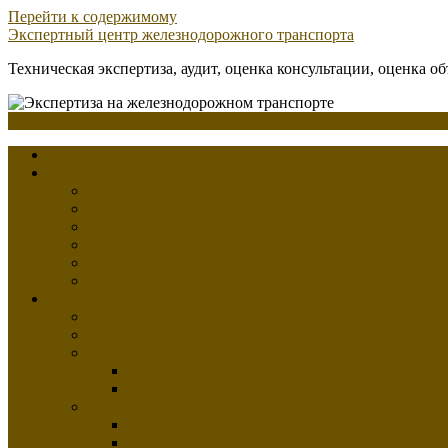
Перейти к содержимому
Экспертный центр железнодорожного транспорта
Техническая экспертиза, аудит, оценка консультации, оценка о
Меню
Главная
Наши УСЛУГИ
Техническая экспертиза
Технический аудит
Оценка объектов железнодорожного транспорта
Условный номер клеймения железнодорожного под
Сертификация производства
Помощь в восстановлении технической документа
Библиотека
Заказать документ
Книги
Тепловозы
Руководство по эксплуатации
Руководство по ремонту
Электровозы
Руководство по эксплуатации
Руководство по ремонту