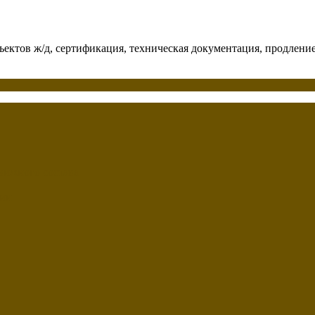
бъектов ж/д, сертификация, техническая документация, продлени
вижного состава
ции