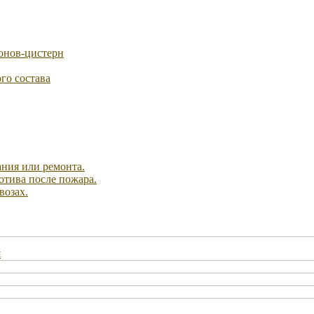
онов-цистерн
го состава
ания или ремонта.
отива после пожара.
возах.