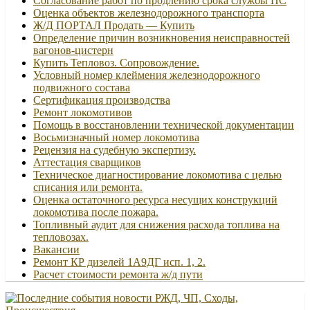
Согласование работ по продлению срока службы ПС
Оценка объектов железнодорожного транспорта
Ж/Д ПОРТАЛ Продать — Купить
Определение причин возникновения неисправностей
вагонов-цистерн
Купить Тепловоз. Сопровождение.
Условный номер клеймения железнодорожного
подвижного состава
Сертификация производства
Ремонт локомотивов
Помощь в восстановлении технической документации
Восьмизначный номер локомотива
Рецензия на судебную экспертизу.
Аттестация сварщиков
Техническое диагностирование локомотива с целью
списания или ремонта.
Оценка остаточного ресурса несущих конструкций
локомотива после пожара.
Топливный аудит для снижения расхода топлива на
тепловозах.
Вакансии
Ремонт КР дизелей 1А9ДГ исп. 1, 2.
Расчет стоимости ремонта ж/д пути