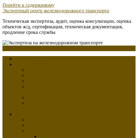
Перейти к содержимому
Экспертный центр железнодорожного транспорта
Техническая экспертиза, аудит, оценка консультации, оценка
объектов ж/д, сертификация, техническая документация,
продление срока службы
Меню
Главная
Наши УСЛУГИ
Техническая экспертиза
Технический аудит
Оценка объектов железнодорожного транспорта
Условный номер клеймения железнодорожного
подвижного состава
Сертификация производства
Помощь в восстановлении технической
документации
Библиотека
Заказать документ
Книги
Тепловозы
Руководство по эксплуатации