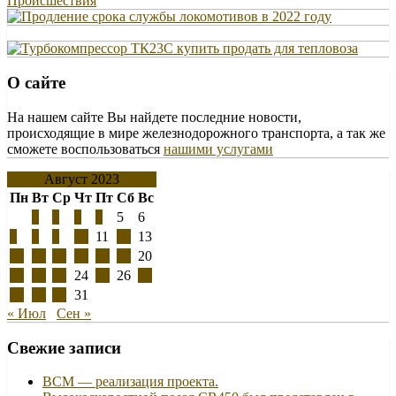
О сайте
На нашем сайте Вы найдете последние новости,
происходящие в мире железнодорожного транспорта, а так же
сможете воспользоваться
нашими услугами
Август 2023
Пн
Вт
Ср
Чт
Пт
Сб
Вс
1
2
3
4
5
6
7
8
9
10
11
12
13
14
15
16
17
18
19
20
21
22
23
24
25
26
27
28
29
30
31
« Июл
Сен »
Свежие записи
ВСМ — реализация проекта.