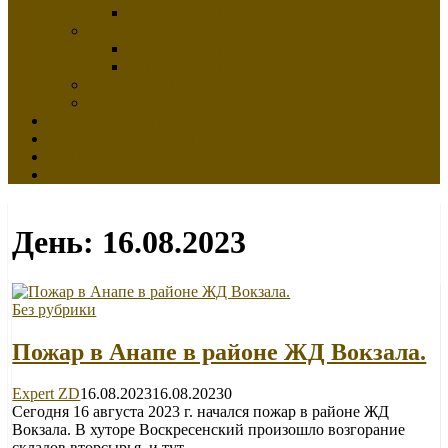
Руководство по ремонту
Электровозы
Руководство по эксплуатации
Руководство по ремонту
Распоряжения ОАО «РЖД»
«РОСЖЕЛДОР» приказы
Ж/Д ПОРТАЛ Продать — Купить
Техническая экспертиза
О Нас
Вакансии
День:
16.08.2023
Без рубрики
Пожар в Анапе в районе ЖД Вокзала.
Expert ZD
16.08.2023
16.08.2023
0
Сегодня 16 августа 2023 г. начался пожар в районе ЖД
Вокзала. В хуторе Воскресенский произошло возгорание
складов вторсырья, и тут …