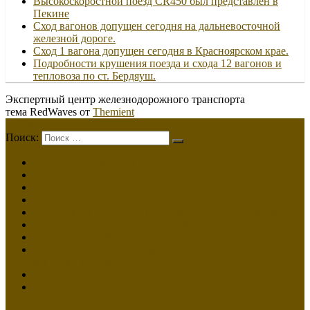
Высокоскоростной поезд CR450 был представлен в
Пекине
Сход вагонов допущен сегодня на дальневосточной
железной дороге.
Сход 1 вагона допущен сегодня в Красноярском крае.
Подробности крушения поезда и схода 12 вагонов и
тепловоза по ст. Бердяуш.
Экспертный центр железнодорожного транспорта
тема RedWaves от
Themient
Меню
Поиск:
Техническая экспертиза
Технический аудит
Продление срока службы локомотивов
Определение причины схода подвижного состава
Согласование работ по продлению срока службы ПС
Оценка объектов железнодорожного транспорта
Ж/Д ПОРТАЛ Продать — Купить
Определение причин возникновения неисправностей
вагонов-цистерн
Купить Тепловоз. Сопровождение.
Условный номер клеймения железнодорожного
подвижного состава