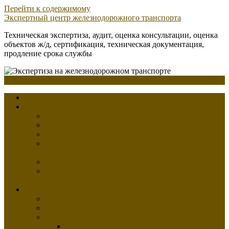
Перейти к содержимому
Экспертный центр железнодорожного транспорта
Техническая экспертиза, аудит, оценка консультации, оценка
объектов ж/д, сертификация, техническая документация,
продление срока службы
Меню
Главная
Наши УСЛУГИ
Техническая экспертиза
Технический аудит
Оценка объектов железнодорожного транспорта
Условный номер клеймения железнодорожного
подвижного состава
Сертификация производства
Помощь в восстановлении технической
документации
Библиотека
Заказать документ
Книги
Тепловозы
Руководство по эксплуатации