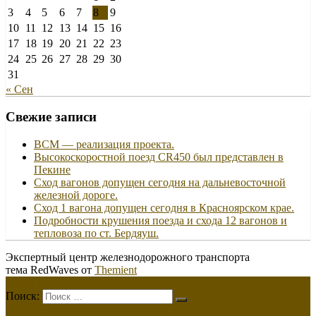
3
4
5
6
7
8
9
10
11
12
13
14
15
16
17
18
19
20
21
22
23
24
25
26
27
28
29
30
31
« Сен
Свежие записи
ВСМ — реализация проекта.
Высокоскоростной поезд CR450 был представлен в
Пекине
Сход вагонов допущен сегодня на дальневосточной
железной дороге.
Сход 1 вагона допущен сегодня в Красноярском крае.
Подробности крушения поезда и схода 12 вагонов и
тепловоза по ст. Бердяуш.
Экспертный центр железнодорожного транспорта
тема RedWaves от
Themient
Меню
Поиск: