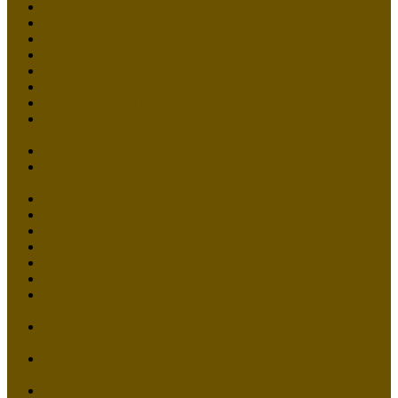
Техническая экспертиза
Технический аудит
Продление срока службы локомотивов
Определение причины схода подвижного состава
Согласование работ по продлению срока службы ПС
Оценка объектов железнодорожного транспорта
Ж/Д ПОРТАЛ Продать — Купить
Определение причин возникновения неисправностей
вагонов-цистерн
Купить Тепловоз. Сопровождение.
Условный номер клеймения железнодорожного
подвижного состава
Сертификация производства
Ремонт локомотивов
Помощь в восстановлении технической документации
Восьмизначный номер локомотива
Рецензия на судебную экспертизу.
Аттестация сварщиков
Техническое диагностирование локомотива с целью
списания или ремонта.
Оценка остаточного ресурса несущих конструкций
локомотива после пожара.
Топливный аудит для снижения расхода топлива на
тепловозах.
Вакансии