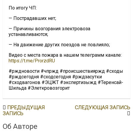
По итогу ЧП:
— Пострадавших нет;
— Причины возгорания электровоза
устанавливаются;
— На движение других поездов не повлияло;
Видео с места пожара в нашем телеграмм канале:
https://t.me/ProrzdRU
#рждновости #чпржд #происшествияржд #сходы
#рждсегодня #сходсегодня #рждзасутки
#сходвагонов #ЭЦЖТ #экспертизыжд #Теренсай-
Шильда #Элеткровозгорит
ПРЕДЫДУЩАЯ
СЛЕДУЮЩАЯ ЗАПИСЬ
ЗАПИСЬ
Об Авторе