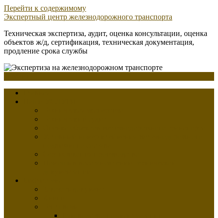
Перейти к содержимому
Экспертный центр железнодорожного транспорта
Техническая экспертиза, аудит, оценка консультации, оценка
объектов ж/д, сертификация, техническая документация,
продление срока службы
Меню
Главная
Наши УСЛУГИ
Техническая экспертиза
Технический аудит
Оценка объектов железнодорожного транспорта
Условный номер клеймения железнодорожного
подвижного состава
Сертификация производства
Помощь в восстановлении технической
документации
Библиотека
Заказать документ
Книги
Тепловозы
Руководство по эксплуатации