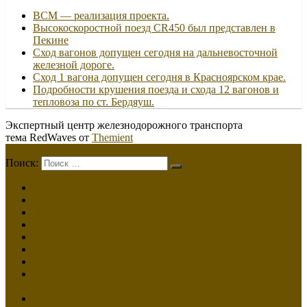
ВСМ — реализация проекта.
Высокоскоростной поезд CR450 был представлен в
Пекине
Сход вагонов допущен сегодня на дальневосточной
железной дороге.
Сход 1 вагона допущен сегодня в Красноярском крае.
Подробности крушения поезда и схода 12 вагонов и
тепловоза по ст. Бердяуш.
Экспертный центр железнодорожного транспорта
тема RedWaves от
Themient
Меню
Поиск:
Техническая экспертиза
Технический аудит
Продление срока службы локомотивов
Определение причины схода подвижного состава
Согласование работ по продлению срока службы ПС
Оценка объектов железнодорожного транспорта
Ж/Д ПОРТАЛ Продать — Купить
Определение причин возникновения неисправностей
вагонов-цистерн
Купить Тепловоз. Сопровождение.