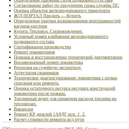
Определение причины схода подвижного состава
Согласование работ по продлению срока службы ПС
Оценка объектов железнодорожного транспорта
Ж/Д ПОРТАЛ Продать — Купить
Определение причин возникновения неисправностей
вагонов-цистерн
Купить Тепловоз. Сопровождение.
Условный номер клеймения железнодорожного
подвижного состава
Сертификация производства
Ремонт локомотивов
Помощь в восстановлении технической документации
Восьмизначный номер локомотива
Рецензия на судебную экспертизу.
Аттестация сварщиков
Техническое диагностирование локомотива с целью
списания или ремонта.
Оценка остаточного ресурса несущих конструкций
локомотива после пожара.
Топливный аудит для снижения расхода топлива на
тепловозах.
Вакансии
Ремонт КР дизелей 1А9ДГ исп. 1, 2.
Расчет стоимости ремонта ж/д пути