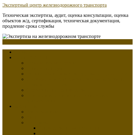
Перейти
Экспертный центр железнодорожного транспорта
к
Техническая экспертиза, аудит, оценка консультации, оценка
содержимому
объектов ж/д, сертификация, техническая документация,
продление срока службы
Меню
Главная
Наши УСЛУГИ
Техническая экспертиза
Технический аудит
Оценка объектов железнодорожного транспорта
Условный номер клеймения железнодорожного
подвижного состава
Сертификация производства
Помощь в восстановлении технической
документации
Библиотека
Заказать документ
Книги
Тепловозы
Руководство по эксплуатации
Руководство по ремонту