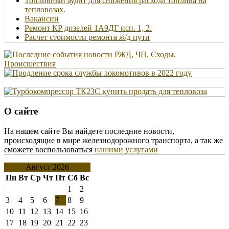
Топливный аудит для снижения расхода топлива на
тепловозах.
Вакансии
Ремонт КР дизелей 1А9ДГ исп. 1, 2.
Расчет стоимости ремонта ж/д пути
О сайте
На нашем сайте Вы найдете последние новости,
происходящие в мире железнодорожного транспорта, а так же
сможете воспользоваться
нашими услугами
Август 2026
Пн
Вт
Ср
Чт
Пт
Сб
Вс
1
2
3
4
5
6
7
8
9
10
11
12
13
14
15
16
17
18
19
20
21
22
23