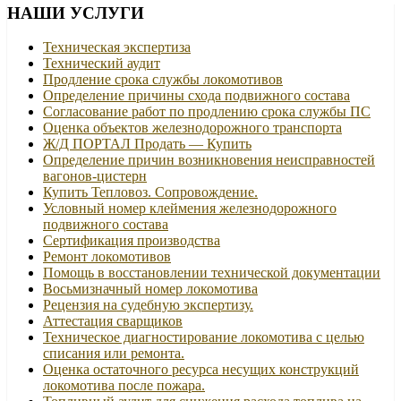
НАШИ УСЛУГИ
Техническая экспертиза
Технический аудит
Продление срока службы локомотивов
Определение причины схода подвижного состава
Согласование работ по продлению срока службы ПС
Оценка объектов железнодорожного транспорта
Ж/Д ПОРТАЛ Продать — Купить
Определение причин возникновения неисправностей
вагонов-цистерн
Купить Тепловоз. Сопровождение.
Условный номер клеймения железнодорожного
подвижного состава
Сертификация производства
Ремонт локомотивов
Помощь в восстановлении технической документации
Восьмизначный номер локомотива
Рецензия на судебную экспертизу.
Аттестация сварщиков
Техническое диагностирование локомотива с целью
списания или ремонта.
Оценка остаточного ресурса несущих конструкций
локомотива после пожара.