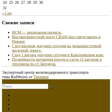
24
25
26
27
28
29
30
31
« Сен
Свежие записи
ВСМ — реализация проекта.
Высокоскоростной поезд CR450 был представлен в
Пекине
Сход вагонов допущен сегодня на дальневосточной
железной дороге.
Сход 1 вагона допущен сегодня в Красноярском крае.
Подробности крушения поезда и схода 12 вагонов и
тепловоза по ст. Бердяуш.
Экспертный центр железнодорожного транспорта
тема RedWaves от
Themient
Меню
Поиск:
Техническая экспертиза
Технический аудит
Продление срока службы локомотивов
Определение причины схода подвижного состава